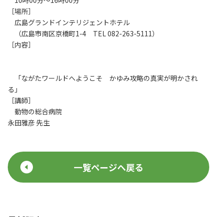
10時00分～16時00分
［場所］
広島グランドインテリジェントホテル
（広島市南区京橋町1-4 TEL 082-263-5111）
［内容］
「ながたワールドへようこそ かゆみ攻略の真実が明かされ
る」
［講師］
動物の総合病院
永田雅彦 先生
一覧ページへ戻る