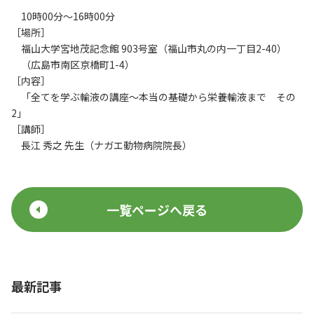
10時00分～16時00分
［場所］
福山大学宮地茂記念館 903号室（福山市丸の内一丁目2-40）
（広島市南区京橋町1-4）
［内容］
「全てを学ぶ輸液の講座～本当の基礎から栄養輸液まで その
2」
［講師］
長江 秀之 先生（ナガエ動物病院院長）
一覧ページへ戻る
最新記事