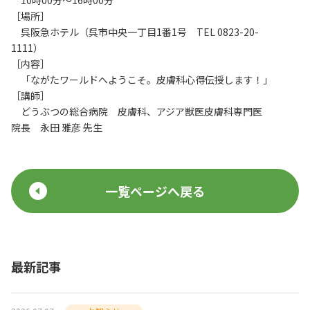
10時00分～16時00分
［場所］
呉阪急ホテル（呉市中央一丁目1番1号 TEL 0823-20-
1111）
［内容］
「ながたワールドへようこそ。皮膚科心得伝授します！」
［講師］
どうぶつの総合病院 皮膚科、アジア獣医皮膚科専門医
院長 永田 雅彦 先生
一覧ページへ戻る
最新記事