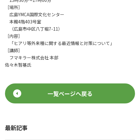
15時30分～17時00分
［場所］
広島YMCA国際文化センター
本館4階403号室
（広島市中区八丁堀7-11）
［内容］
「ヒアリ等外来種に関する最近情報と対策について」
［講師］
フマキラー株式会社 本部
佐々木智基氏
一覧ページへ戻る
最新記事